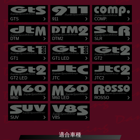
GTS
911
COMP.
DTM
DTM2
SLR
GT1
GT1 LED
GT2
GT2 LED
JTC
JTC2
M60
M60 LED
ROSSO
SUV
V8S
適合車種